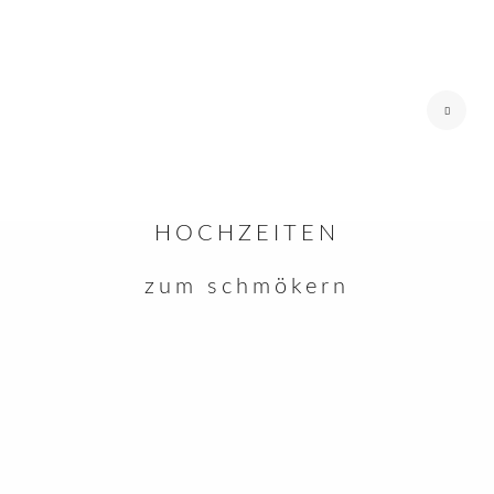
HOCHZEITEN
zum schmökern
ZU HAUSE
HOCHZEITEN
MOMENTE
SAM
KONTAKT