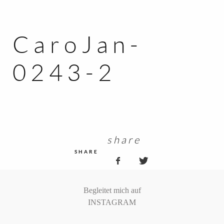
MOMENTE
SAM
CaroJan-
KONTAKT
0243-2
KUNDEN ZUGANG
share
SHARE
Begleitet mich auf
INSTAGRAM