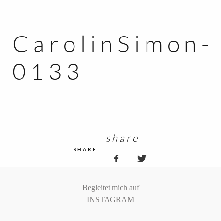
MOMENTE
SAM
CarolinSimon-
KONTAKT
0133
KUNDEN ZUGANG
share
SHARE
Begleitet mich auf
INSTAGRAM