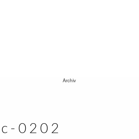
Archiv
ZU HAUSE
HOCHZEITEN
MOMENTE
rc-0202
SAM